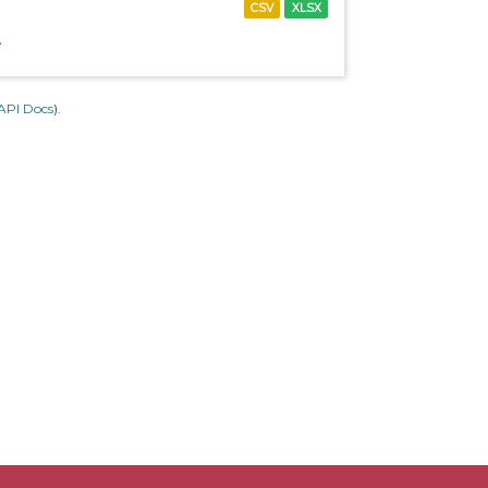
CSV
XLSX
.
API Docs
).