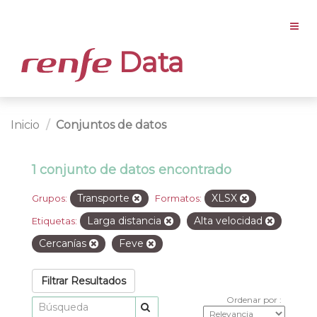
Data
Inicio
Conjuntos de datos
1 conjunto de datos encontrado
Transporte
XLSX
Grupos:
Formatos:
Larga distancia
Alta velocidad
Etiquetas:
Cercanías
Feve
Filtrar Resultados
Ordenar por