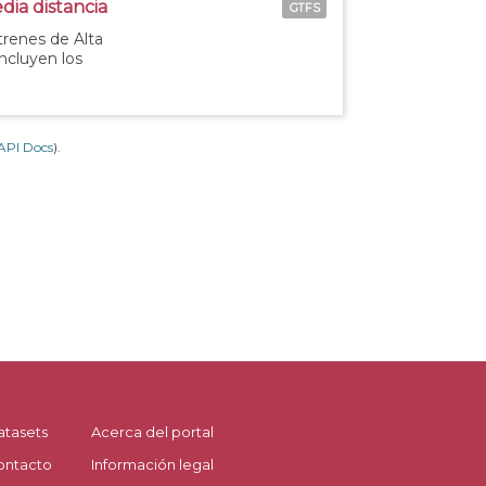
dia distancia
GTFS
 trenes de Alta
incluyen los
API Docs
).
atasets
Acerca del portal
ontacto
Información legal