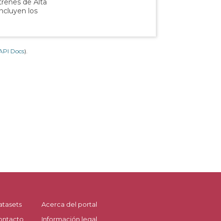
 trenes de Alta
incluyen los
API Docs
).
atasets
Acerca del portal
ontacto
Información legal