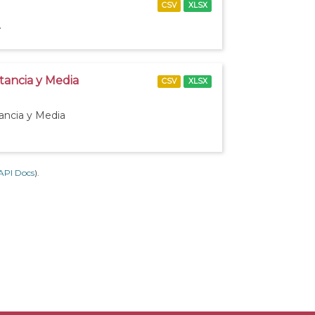
CSV
XLSX
.
stancia y Media
CSV
XLSX
tancia y Media
API Docs
).