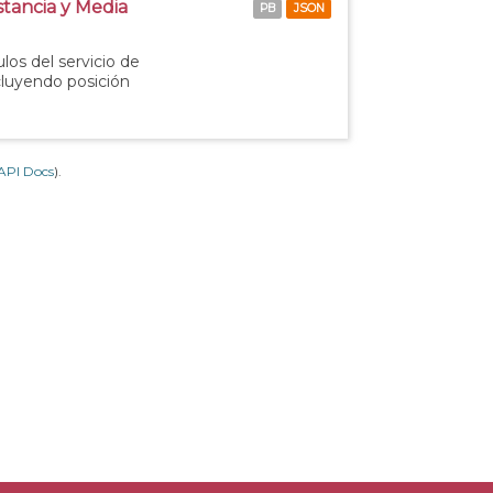
stancia y Media
PB
JSON
los del servicio de
ncluyendo posición
API Docs
).