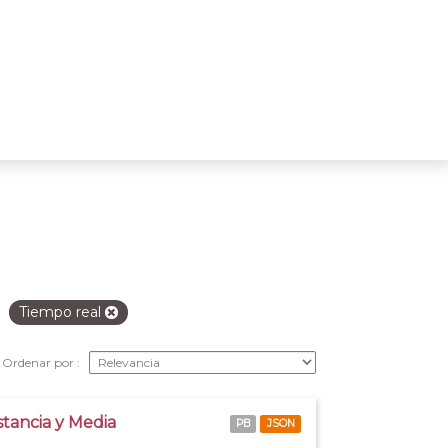
Tiempo real
Ordenar por
stancia y Media
PB
JSON