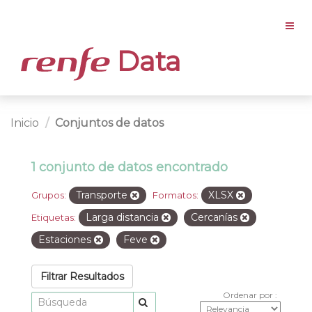
Data
Inicio
Conjuntos de datos
1 conjunto de datos encontrado
Transporte
XLSX
Grupos:
Formatos:
Larga distancia
Cercanías
Etiquetas:
Estaciones
Feve
Filtrar Resultados
Ordenar por