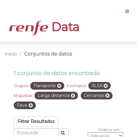
Data
Inicio
Conjuntos de datos
1 conjunto de datos encontrado
Transporte
XLSX
Grupos:
Formatos:
Larga distancia
Cercanías
Etiquetas:
Feve
Filtrar Resultados
Ordenar por