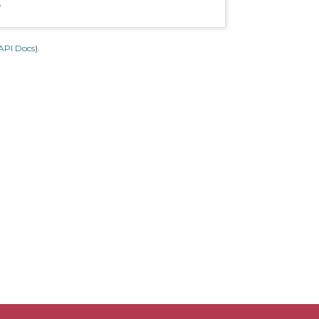
.
API Docs
).