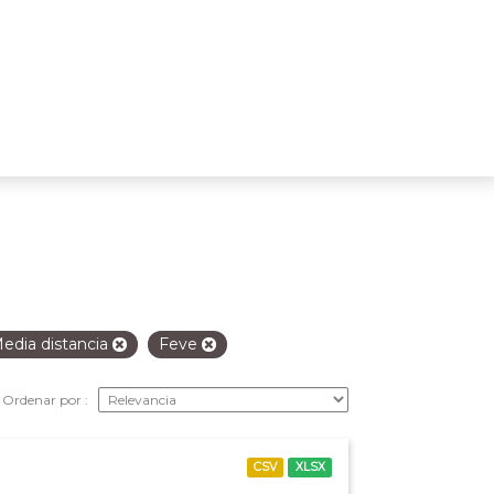
edia distancia
Feve
Ordenar por
CSV
XLSX