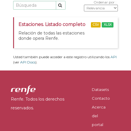
Ordenar por
Estaciones. Listado completo
CSV
XLSX
Relación de todas las estaciones
donde opera Renfe.
Usted también puede acceder a este registro utilizando los
API
(ver
API Docs
).
Datasets
Contacto
Renfe. Todos los derechos
Acerca
reservados.
del
portal