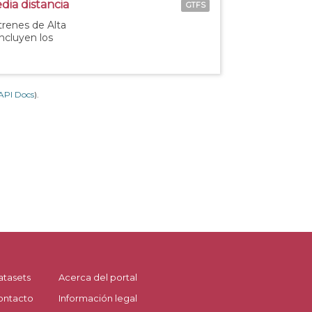
dia distancia
GTFS
 trenes de Alta
incluyen los
API Docs
).
atasets
Acerca del portal
ontacto
Información legal