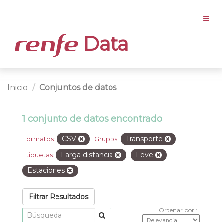
Data
Inicio
Conjuntos de datos
1 conjunto de datos encontrado
CSV
Transporte
Formatos:
Grupos:
Larga distancia
Feve
Etiquetas:
Estaciones
Filtrar Resultados
Ordenar por