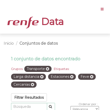
Data
Inicio
Conjuntos de datos
1 conjunto de datos encontrado
Transporte
Grupos:
Etiquetas:
Larga distancia
Estaciones
Feve
Cercanías
Filtrar Resultados
Ordenar por