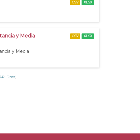
CSV
XLSX
.
stancia y Media
CSV
XLSX
tancia y Media
API Docs
).