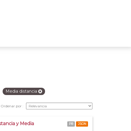
Media distancia
Ordenar por
stancia y Media
PB
JSON