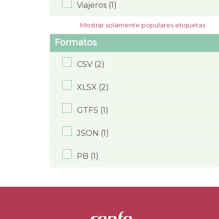
Viajeros (1)
Mostrar solamente populares etiquetas
Formatos
CSV (2)
XLSX (2)
GTFS (1)
JSON (1)
PB (1)