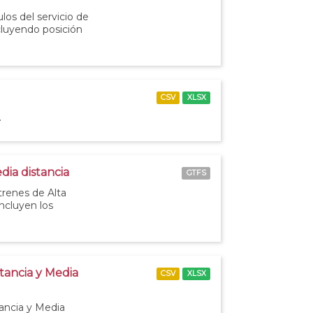
los del servicio de
ncluyendo posición
CSV
XLSX
.
dia distancia
GTFS
 trenes de Alta
incluyen los
stancia y Media
CSV
XLSX
tancia y Media