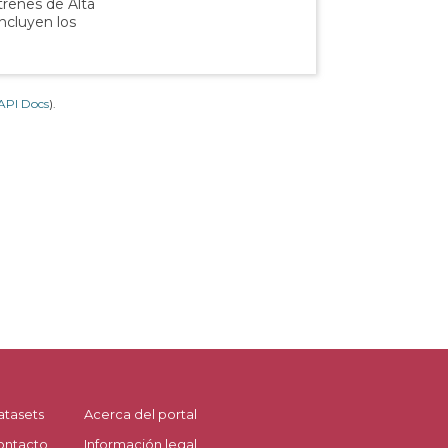
 trenes de Alta
incluyen los
API Docs
).
atasets
Acerca del portal
ontacto
Información legal