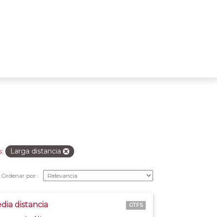
Larga distancia
s:
Ordenar por
dia distancia
GTFS