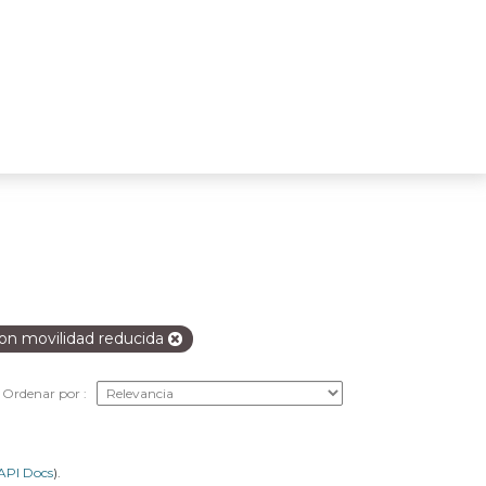
on movilidad reducida
Ordenar por
API Docs
).