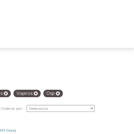
es
Viajeros
Osp
Ordenar por
API Docs
).