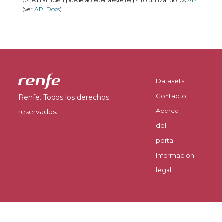
Usted también puede acceder a este registro utilizando los
API
(ver
API Docs
).
Datasets
Contacto
Renfe. Todos los derechos
Acerca
reservados.
del
portal
Información
legal