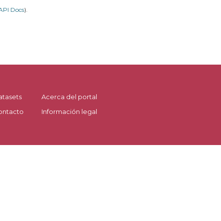
API Docs
).
atasets
Acerca del portal
ontacto
Información legal