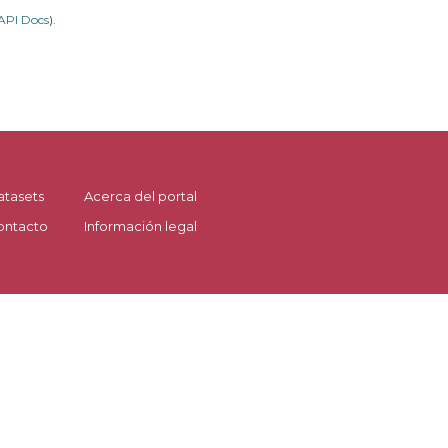
API Docs
).
atasets
Acerca del portal
ontacto
Información legal