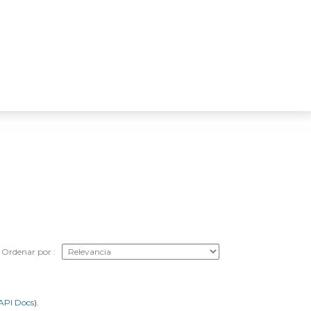
Ordenar por
API Docs
).