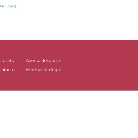
API Docs
).
atasets
Acerca del portal
ontacto
Información legal