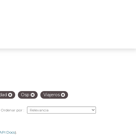
idad
Osp
Viajeros
Ordenar por
API Docs
).