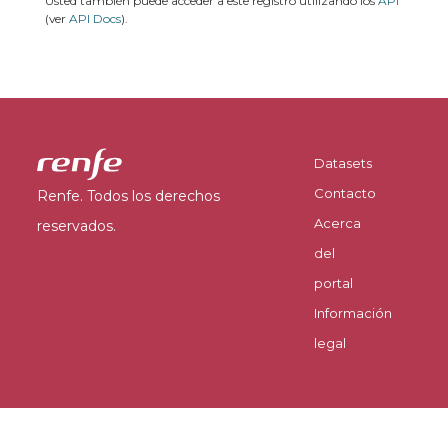
Usted también puede acceder a este registro utilizando los
API
(ver
API Docs
).
Datasets
Contacto
Renfe. Todos los derechos
Acerca
reservados.
del
portal
Información
legal