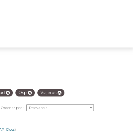
dad
Osp
Viajeros
Ordenar por
API Docs
).