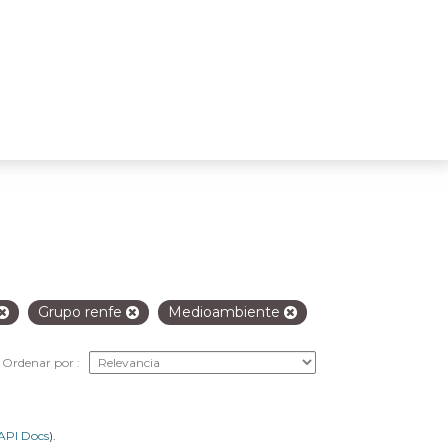
Grupo renfe
Medioambiente
Ordenar por
API Docs
).