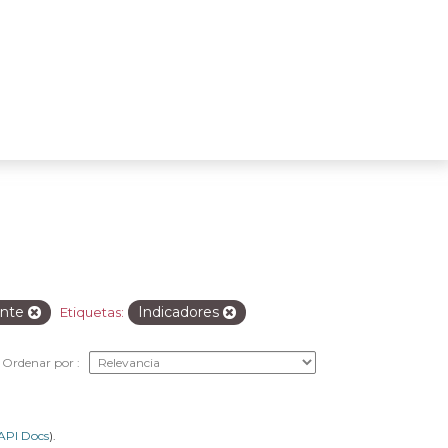
ente
Indicadores
Etiquetas:
Ordenar por
API Docs
).