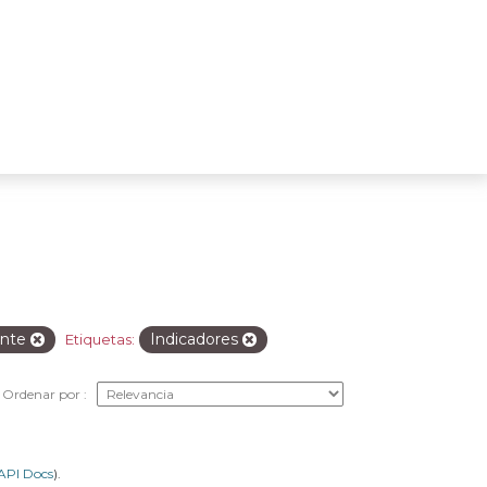
ente
Indicadores
Etiquetas:
Ordenar por
API Docs
).