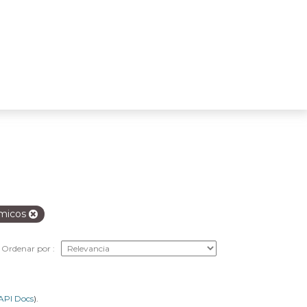
micos
Ordenar por
API Docs
).