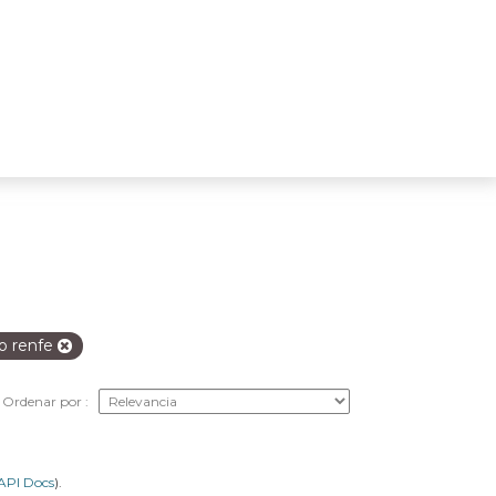
o renfe
Ordenar por
API Docs
).