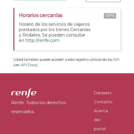
Horarios cercanías
GTFS
Horario de los servicios de viajeros
prestados por los trenes Cercanías
y Rodalies. Se pueden consultar
en
http://renfe.com
Usted también puede acceder a este registro utilizando los
API
(ver
API Docs
).
Datasets
Contacto
Renfe. Todos los derechos
Acerca
reservados.
del
portal