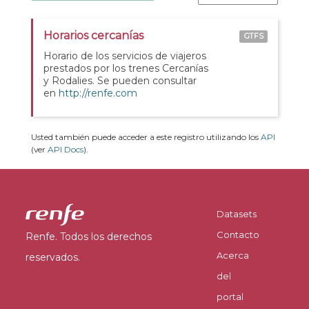
Horarios cercanías
GTFS
Horario de los servicios de viajeros
prestados por los trenes Cercanías
y Rodalies. Se pueden consultar
en
http://renfe.com
Usted también puede acceder a este registro utilizando los
API
(ver
API Docs
).
Datasets
Contacto
Renfe. Todos los derechos
Acerca
reservados.
del
portal