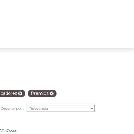
icadores
Premios
Ordenar por
API Docs
).