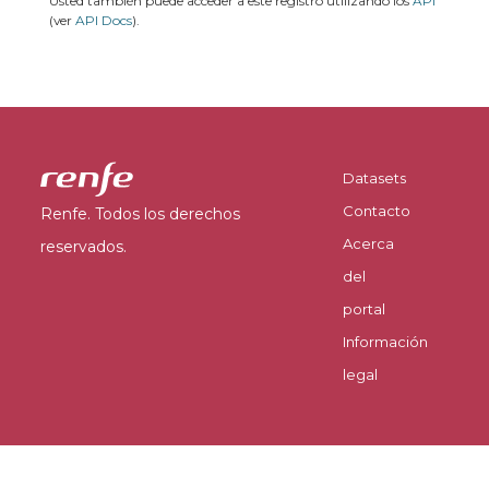
Usted también puede acceder a este registro utilizando los
API
(ver
API Docs
).
Datasets
Contacto
Renfe. Todos los derechos
Acerca
reservados.
del
portal
Información
legal