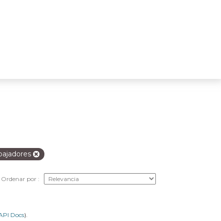
bajadores
Ordenar por
API Docs
).