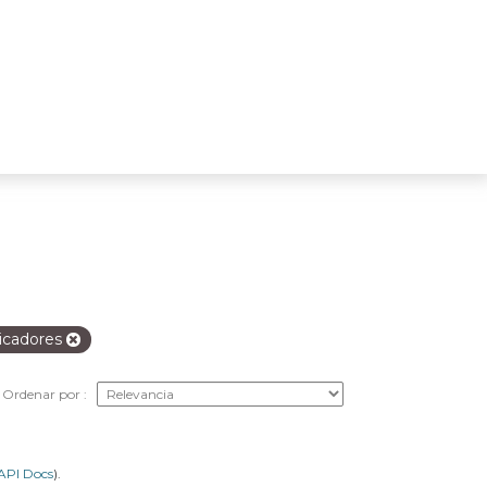
icadores
Ordenar por
API Docs
).