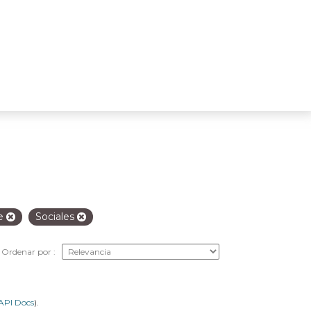
fe
Sociales
Ordenar por
API Docs
).