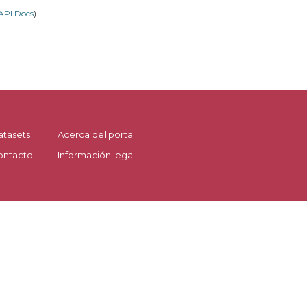
API Docs
).
atasets
Acerca del portal
ontacto
Información legal