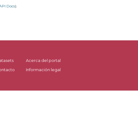
API Docs
).
atasets
Acerca del portal
ontacto
Información legal