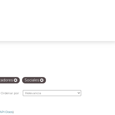
cadores
Sociales
Ordenar por
API Docs
).