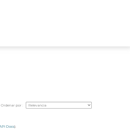
Ordenar por
API Docs
).