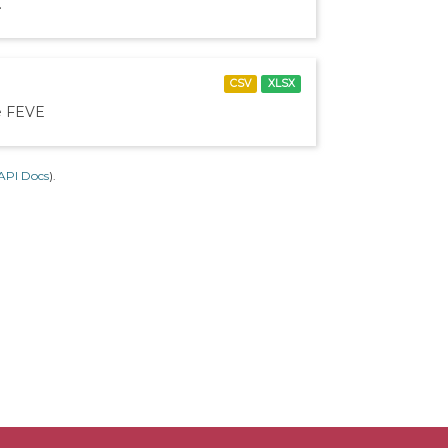
.
CSV
XLSX
de FEVE
API Docs
).