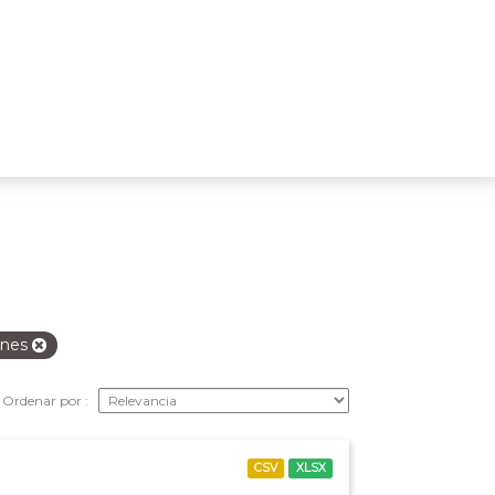
ones
Ordenar por
CSV
XLSX