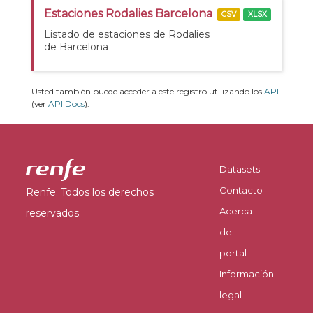
Estaciones Rodalies Barcelona
CSV
XLSX
Listado de estaciones de Rodalies
de Barcelona
Usted también puede acceder a este registro utilizando los
API
(ver
API Docs
).
Datasets
Contacto
Renfe. Todos los derechos
Acerca
reservados.
del
portal
Información
legal