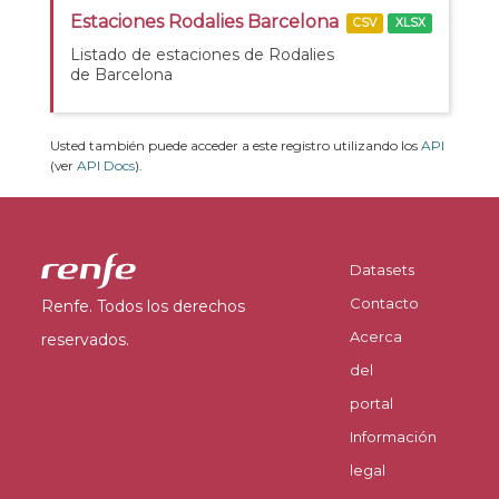
Estaciones Rodalies Barcelona
CSV
XLSX
Listado de estaciones de Rodalies
de Barcelona
Usted también puede acceder a este registro utilizando los
API
(ver
API Docs
).
Datasets
Contacto
Renfe. Todos los derechos
Acerca
reservados.
del
portal
Información
legal