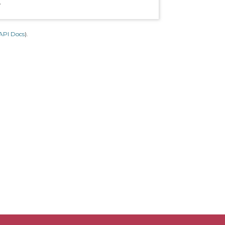
.
API Docs
).