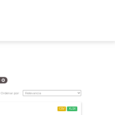
e
Ordenar por
CSV
XLSX