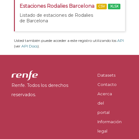
Estaciones Rodalies Barcelona
CSV
XLSX
Listado de estaciones de Rodalies
de Barcelona
Usted también puede acceder a este registro utilizando los
API
(ver
API Docs
).
Datasets
Contacto
Renfe. Todos los derechos
Acerca
reservados.
del
portal
Información
legal