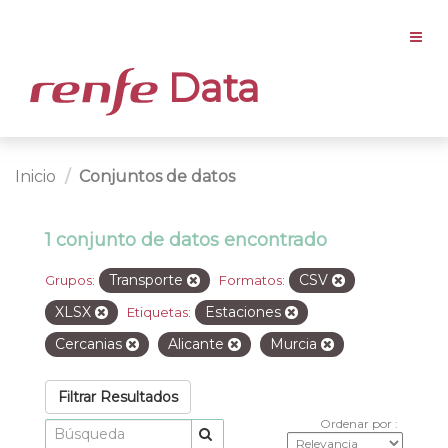
Data
Inicio
Conjuntos de datos
1 conjunto de datos encontrado
Transporte
CSV
Grupos:
Formatos:
XLSX
Estaciones
Etiquetas:
Cercanias
Alicante
Murcia
Filtrar Resultados
Ordenar por