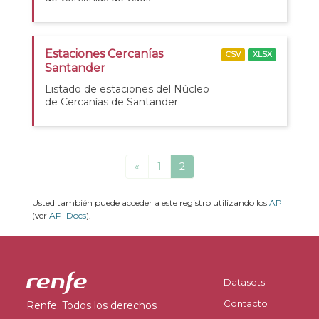
Estaciones Cercanías
CSV
XLSX
Santander
Listado de estaciones del Núcleo
de Cercanías de Santander
«
1
2
Usted también puede acceder a este registro utilizando los
API
(ver
API Docs
).
Datasets
Contacto
Renfe. Todos los derechos